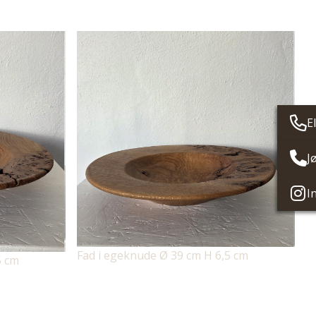
El
J
I
Fad i egeknude Ø 39 cm H 6,5 cm
5 cm