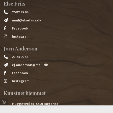
Else Friis
26 82 47 88
mail@elsefriis.dk
Facebook
Instagram
Jørn Anderson
20 73 09 55
ej.anderson@mail.dk
Facebook
Instagram
Kunstnerhjemmet
Huggetvej 55, 5400 Bogense