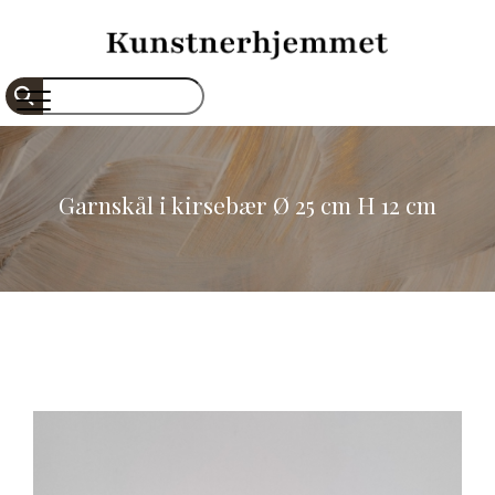
Gå
til
hovedindhold
Søg
Garnskål i kirsebær Ø 25 cm H 12 cm