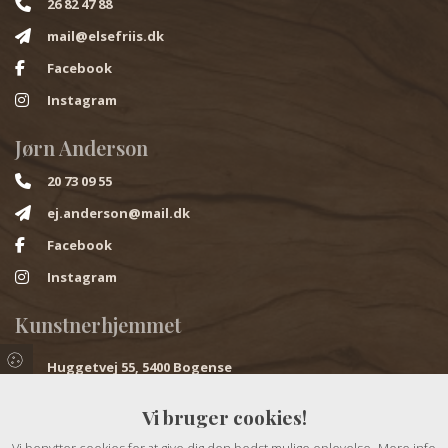
26 82 47 88
mail@elsefriis.dk
Facebook
Instagram
Jørn Anderson
20 73 09 55
ej.anderson@mail.dk
Facebook
Instagram
Kunstnerhjemmet
Huggetvej 55, 5400 Bogense
Åbningstider
Vi bruger cookies!
Juni – sep.:
Tirsdag og fredag kl. 10 – 17