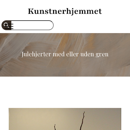
Gå
til
hovedindhold
Søg
Julehjerter med eller uden gren