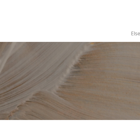
Gå
til
hovedindhold
Else