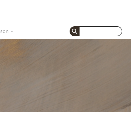
Søg
rson