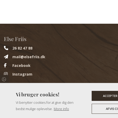
Else Friis
26 82 47 88
mail@elsefriis.dk
Facebook
Instagram
Kunstnerhjemmet
Vi bruger cookies!
ACCEPTER
Huggetvej 55, 5400 Bogense
Vi benytter cookies for at give dig den
bedst mulige oplevelse.
More info
AFVIS C
Copyright © 2026 - Kunstnerhjemmet
, CVR 40194207