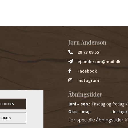
Jørn Anderson
20 73 09 55
ej.anderson@mail.dk
Facebook
Instagram
Åbningstider
Juni – sep.:
Tirsdag og fredag kl
 COOKIES
Okt. – maj:
tirsdag k
OOKIES
For specielle åbningstider
k