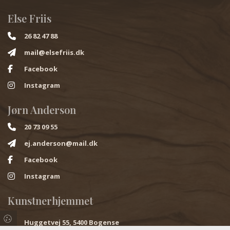
Else Friis
26 82 47 88
mail@elsefriis.dk
Facebook
Instagram
Jørn Anderson
20 73 09 55
ej.anderson@mail.dk
Facebook
Instagram
Kunstnerhjemmet
Huggetvej 55, 5400 Bogense