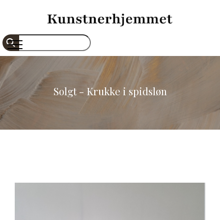
Gå
til
hovedindhold
Søg
Solgt - Krukke i spidsløn