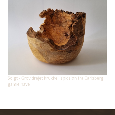
Solgt - Grov drejet krukke i spidsløn fra Carlsberg
gamle have