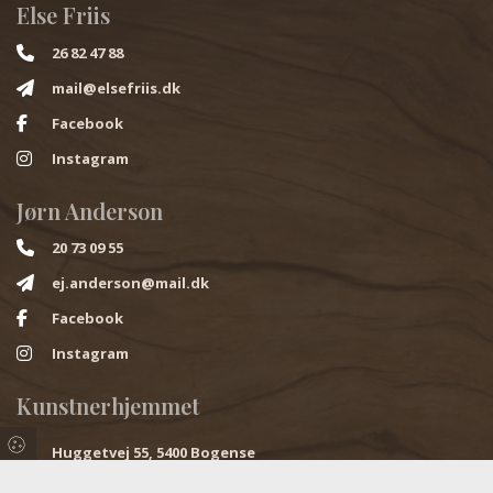
Else Friis
26 82 47 88
mail@elsefriis.dk
Facebook
Instagram
Jørn Anderson
20 73 09 55
ej.anderson@mail.dk
Facebook
Instagram
Kunstnerhjemmet
Huggetvej 55, 5400 Bogense