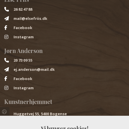
26 82 47 88
mail@elsefriis.dk
Facebook
Instagram
Jørn Anderson
20 73 09 55
ej.anderson@mail.dk
Facebook
Instagram
Kunstnerhjemmet
Huggetvej 55, 5400 Bogense
Åbningstider
Vi bruger cookies!