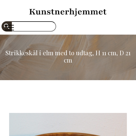
Gå
til
hovedindhold
Søg
Strikkeskål i elm med to udtag, H 11 cm, D 21
cm