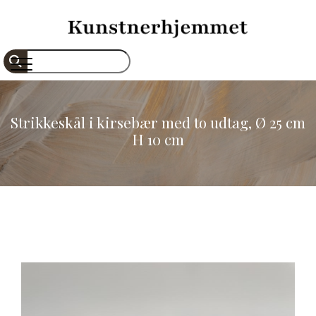
Gå
til
hovedindhold
Søg
Strikkeskål i kirsebær med to udtag, Ø 25 cm
H 10 cm