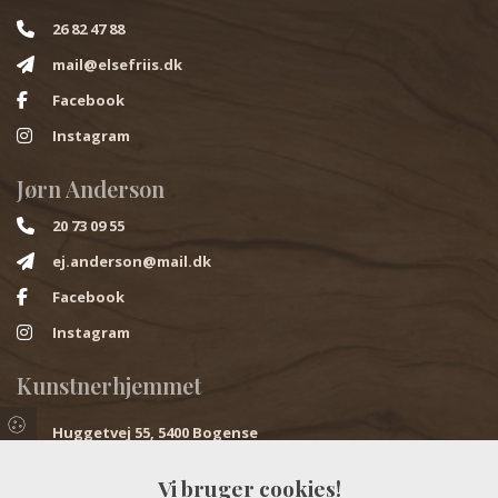
26 82 47 88
mail@elsefriis.dk
Facebook
Instagram
Jørn Anderson
20 73 09 55
ej.anderson@mail.dk
Facebook
Instagram
Kunstnerhjemmet
Huggetvej 55, 5400 Bogense
Åbningstider
Vi bruger cookies!